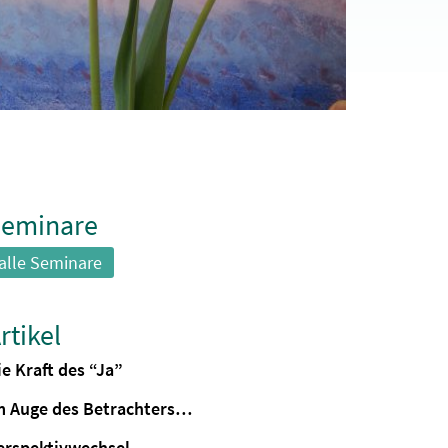
eminare
alle Seminare
rtikel
ie Kraft des “Ja”
m Auge des Betrachters…
erspektivwechsel