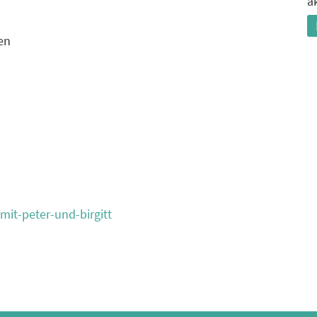
a
en
mit-peter-und-birgitt