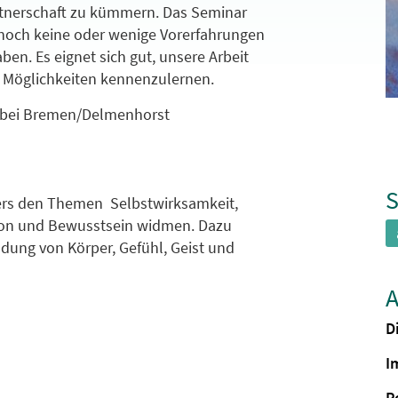
artnerschaft zu kümmern. Das Seminar
 noch keine oder wenige Vorerfahrungen
en. Es eignet sich gut, unsere Arbeit
 Möglichkeiten kennenzulernen.
o bei Bremen/Delmenhorst
S
ers den Themen Selbstwirksamkeit,
ion und Bewusstsein widmen. Dazu
ndung von Körper, Gefühl, Geist und
A
D
I
P