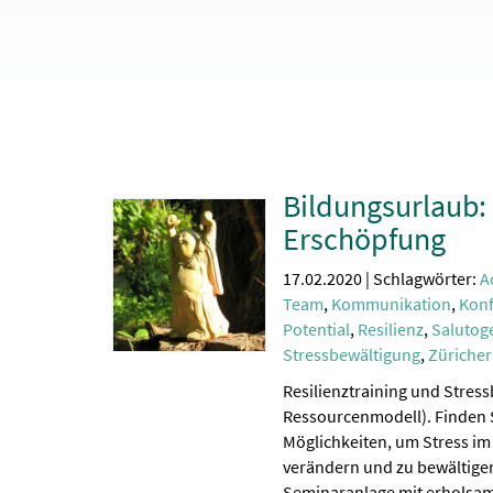
Bildungsurlaub: 
Erschöpfung
17.02.2020 | Schlagwörter:
A
Team
,
Kommunikation
,
Konf
Potential
,
Resilienz
,
Salutog
Stressbewältigung
,
Züriche
Resilienztraining und Stres
Ressourcenmodell). Finden 
Möglichkeiten, um Stress im 
verändern und zu bewältigen
Seminaranlage mit erholsame