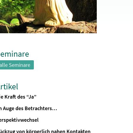
eminare
alle Seminare
rtikel
ie Kraft des “Ja”
m Auge des Betrachters…
erspektivwechsel
ückzug von körperlich nahen Kontakten