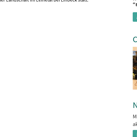
“
C
N
M
a