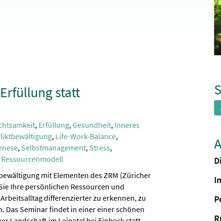
S
Erfüllung statt
chtsamkeit
,
Erfüllung
,
Gesundheit
,
Inneres
liktbewältigung
,
Life-Work-Balance
,
A
enese
,
Selbstmanagement
,
Stress
,
r Ressourcenmodell
D
sbewältigung mit Elementen des ZRM (Züricher
I
Sie Ihre persönlichen Ressourcen und
Arbeitsalltag differenzierter zu erkennen, zu
P
. Das Seminar findet in einer einer schönen
R
r Landschaft im Leinetal bei Einbeck statt.