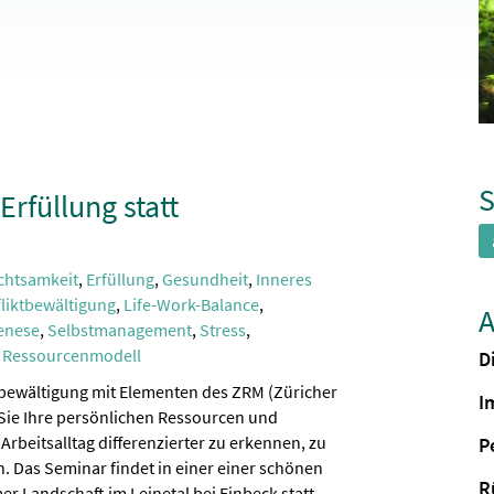
S
Erfüllung statt
chtsamkeit
,
Erfüllung
,
Gesundheit
,
Inneres
liktbewältigung
,
Life-Work-Balance
,
A
enese
,
Selbstmanagement
,
Stress
,
r Ressourcenmodell
D
sbewältigung mit Elementen des ZRM (Züricher
I
Sie Ihre persönlichen Ressourcen und
Arbeitsalltag differenzierter zu erkennen, zu
P
. Das Seminar findet in einer einer schönen
R
r Landschaft im Leinetal bei Einbeck statt.