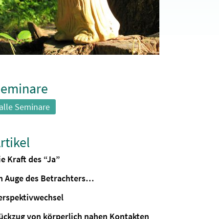
eminare
alle Seminare
rtikel
ie Kraft des “Ja”
m Auge des Betrachters…
erspektivwechsel
ückzug von körperlich nahen Kontakten