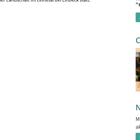
“
C
N
M
a