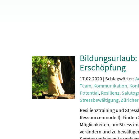
Bildungsurlaub: 
Erschöpfung
17.02.2020 | Schlagwörter:
A
Team
,
Kommunikation
,
Konf
Potential
,
Resilienz
,
Salutog
Stressbewältigung
,
Züriche
Resilienztraining und Stres
Ressourcenmodell). Finden 
Möglichkeiten, um Stress im 
verändern und zu bewältigen
Seminaranlage mit erholsame