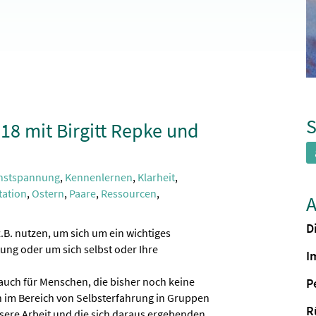
S
18 mit Birgitt Repke und
nstspannung
,
Kennenlernen
,
Klarheit
,
tation
,
Ostern
,
Paare
,
Ressourcen
,
A
D
.B. nutzen, um sich um ein wichtiges
ung oder um sich selbst oder Ihre
I
auch für Menschen, die bisher noch keine
P
 im Bereich von Selbsterfahrung in Gruppen
R
nsere Arbeit und die sich daraus ergebenden