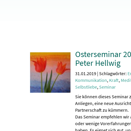
Osterseminar 20
Peter Hellwig
31.01.2019 | Schlagwörter:
E
Kommunikation
,
Kraft
,
Medi
Selbstliebe
,
Seminar
Sie können dieses Seminar z
Anliegen, eine neue Ausricht
Partnerschaft zu kümmern.
Das Seminar empfehlen wir 
oder wenige Vorerfahrungen
haben. Es eignet sich gut, u