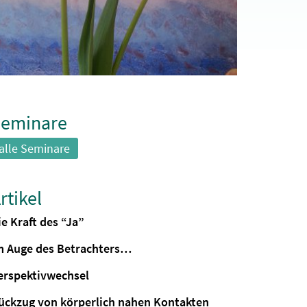
eminare
alle Seminare
rtikel
ie Kraft des “Ja”
m Auge des Betrachters…
erspektivwechsel
ückzug von körperlich nahen Kontakten