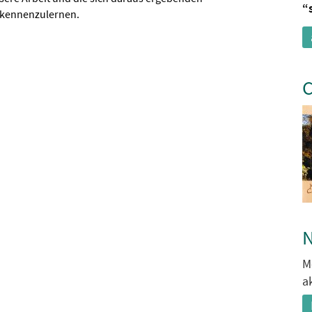
“
 kennenzulernen.
C
N
M
a