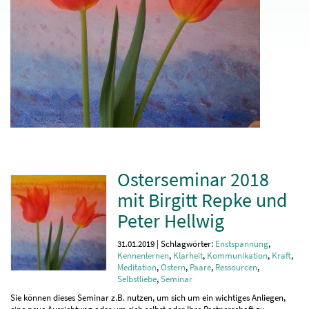
Osterseminar 2018
mit Birgitt Repke und
Peter Hellwig
31.01.2019 | Schlagwörter:
Enstspannung
,
Kennenlernen
,
Klarheit
,
Kommunikation
,
Kraft
,
Meditation
,
Ostern
,
Paare
,
Ressourcen
,
Selbstliebe
,
Seminar
Sie können dieses Seminar z.B. nutzen, um sich um ein wichtiges Anliegen,